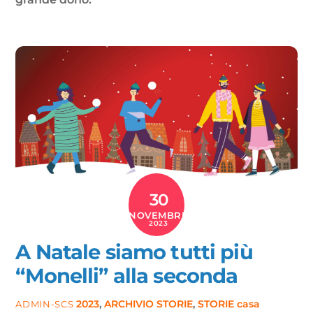
30
NOVEMBRE
2023
A Natale siamo tutti più
“Monelli” alla seconda
2023
,
ARCHIVIO STORIE
,
STORIE
casa
ADMIN-SCS