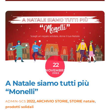
22
NOVEMBRE
2022
A Natale siamo tutti più
“Monelli”
2022
,
ARCHIVIO STORIE
,
STORIE
natale
,
ADMIN-SCS
prodotti solidali