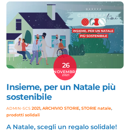
26
NOVEMBRE
2021
Insieme, per un Natale più
sostenibile
2021
,
ARCHIVIO STORIE
,
STORIE
natale
,
ADMIN-SCS
prodotti solidali
A Natale, scegli un regalo solidale!