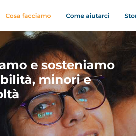
Cosa facciamo
Come aiutarci
Sto
iamo e sosteniamo
ilità, minori e
oltà