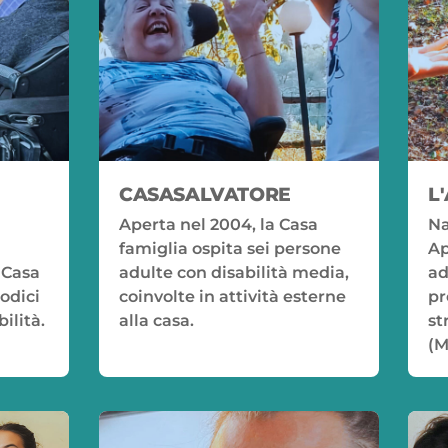
CASASALVATORE
L
Aperta nel 2004, la Casa
Na
famiglia ospita sei persone
Ap
 Casa
adulte con disabilità media,
ad
odici
coinvolte in attività esterne
pr
ilità.
alla casa.
st
(M