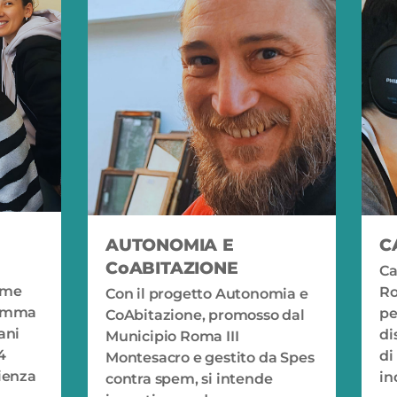
AUTONOMIA E
C
CoABITAZIONE
Ca
eme
Ro
Con il progetto Autonomia e
ramma
pe
CoAbitazione, promosso dal
ani
di
Municipio Roma III
4
di
Montesacro e gestito da Spes
ienza
in
contra spem, si intende