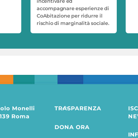
incentivare ed
accompagnare esperienze di
CoAbitazione per ridurre il
rischio di marginalità sociale.
Back
olo Monelli
TRASPARENZA
IS
To
0139 Roma
NE
Top
DONA ORA
IN