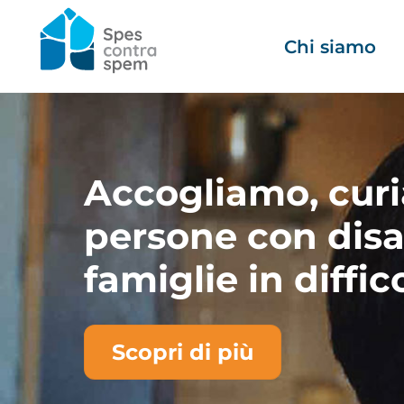
Skip
to
Chi siamo
content
Accogliamo, cur
persone con disab
famiglie in diffic
Scopri di più