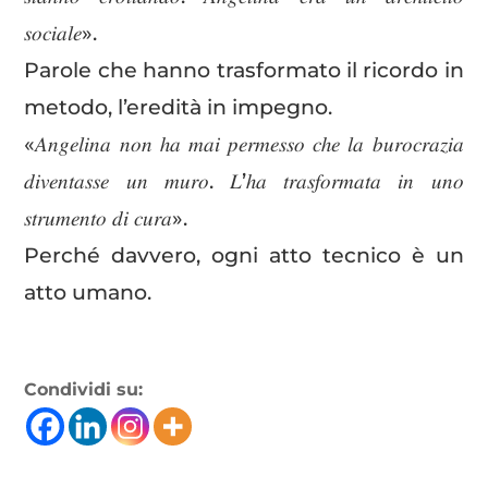
𝑠𝑜𝑐𝑖𝑎𝑙𝑒».
Parole che hanno trasformato il ricordo in
metodo, l’eredità in impegno.
«𝐴𝑛𝑔𝑒𝑙𝑖𝑛𝑎 𝑛𝑜𝑛 ℎ𝑎 𝑚𝑎𝑖 𝑝𝑒𝑟𝑚𝑒𝑠𝑠𝑜 𝑐ℎ𝑒 𝑙𝑎 𝑏𝑢𝑟𝑜𝑐𝑟𝑎𝑧𝑖𝑎
𝑑𝑖𝑣𝑒𝑛𝑡𝑎𝑠𝑠𝑒 𝑢𝑛 𝑚𝑢𝑟𝑜. 𝐿’ℎ𝑎 𝑡𝑟𝑎𝑠𝑓𝑜𝑟𝑚𝑎𝑡𝑎 𝑖𝑛 𝑢𝑛𝑜
𝑠𝑡𝑟𝑢𝑚𝑒𝑛𝑡𝑜 𝑑𝑖 𝑐𝑢𝑟𝑎».
Perché davvero, ogni atto tecnico è un
atto umano.
Condividi su: