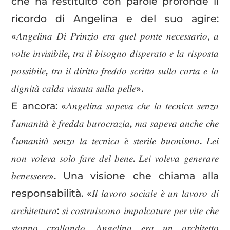
che ha restituito con parole profonde il
ricordo di Angelina e del suo agire:
«𝐴𝑛𝑔𝑒𝑙𝑖𝑛𝑎 𝐷𝑖 𝑃𝑟𝑖𝑛𝑧𝑖𝑜 𝑒𝑟𝑎 𝑞𝑢𝑒𝑙 𝑝𝑜𝑛𝑡𝑒 𝑛𝑒𝑐𝑒𝑠𝑠𝑎𝑟𝑖𝑜, 𝑎
𝑣𝑜𝑙𝑡𝑒 𝑖𝑛𝑣𝑖𝑠𝑖𝑏𝑖𝑙𝑒, 𝑡𝑟𝑎 𝑖𝑙 𝑏𝑖𝑠𝑜𝑔𝑛𝑜 𝑑𝑖𝑠𝑝𝑒𝑟𝑎𝑡𝑜 𝑒 𝑙𝑎 𝑟𝑖𝑠𝑝𝑜𝑠𝑡𝑎
𝑝𝑜𝑠𝑠𝑖𝑏𝑖𝑙𝑒, 𝑡𝑟𝑎 𝑖𝑙 𝑑𝑖𝑟𝑖𝑡𝑡𝑜 𝑓𝑟𝑒𝑑𝑑𝑜 𝑠𝑐𝑟𝑖𝑡𝑡𝑜 𝑠𝑢𝑙𝑙𝑎 𝑐𝑎𝑟𝑡𝑎 𝑒 𝑙𝑎
𝑑𝑖𝑔𝑛𝑖𝑡𝑎̀ 𝑐𝑎𝑙𝑑𝑎 𝑣𝑖𝑠𝑠𝑢𝑡𝑎 𝑠𝑢𝑙𝑙𝑎 𝑝𝑒𝑙𝑙𝑒».
E ancora: «𝐴𝑛𝑔𝑒𝑙𝑖𝑛𝑎 𝑠𝑎𝑝𝑒𝑣𝑎 𝑐ℎ𝑒 𝑙𝑎 𝑡𝑒𝑐𝑛𝑖𝑐𝑎 𝑠𝑒𝑛𝑧𝑎
𝑙’𝑢𝑚𝑎𝑛𝑖𝑡𝑎̀ 𝑒̀ 𝑓𝑟𝑒𝑑𝑑𝑎 𝑏𝑢𝑟𝑜𝑐𝑟𝑎𝑧𝑖𝑎, 𝑚𝑎 𝑠𝑎𝑝𝑒𝑣𝑎 𝑎𝑛𝑐ℎ𝑒 𝑐ℎ𝑒
𝑙’𝑢𝑚𝑎𝑛𝑖𝑡𝑎̀ 𝑠𝑒𝑛𝑧𝑎 𝑙𝑎 𝑡𝑒𝑐𝑛𝑖𝑐𝑎 𝑒̀ 𝑠𝑡𝑒𝑟𝑖𝑙𝑒 𝑏𝑢𝑜𝑛𝑖𝑠𝑚𝑜. 𝐿𝑒𝑖
𝑛𝑜𝑛 𝑣𝑜𝑙𝑒𝑣𝑎 𝑠𝑜𝑙𝑜 𝑓𝑎𝑟𝑒 𝑑𝑒𝑙 𝑏𝑒𝑛𝑒. 𝐿𝑒𝑖 𝑣𝑜𝑙𝑒𝑣𝑎 𝑔𝑒𝑛𝑒𝑟𝑎𝑟𝑒
𝑏𝑒𝑛𝑒𝑠𝑠𝑒𝑟𝑒». Una visione che chiama alla
responsabilità. «𝐼𝑙 𝑙𝑎𝑣𝑜𝑟𝑜 𝑠𝑜𝑐𝑖𝑎𝑙𝑒 𝑒̀ 𝑢𝑛 𝑙𝑎𝑣𝑜𝑟𝑜 𝑑𝑖
𝑎𝑟𝑐ℎ𝑖𝑡𝑒𝑡𝑡𝑢𝑟𝑎: 𝑠𝑖 𝑐𝑜𝑠𝑡𝑟𝑢𝑖𝑠𝑐𝑜𝑛𝑜 𝑖𝑚𝑝𝑎𝑙𝑐𝑎𝑡𝑢𝑟𝑒 𝑝𝑒𝑟 𝑣𝑖𝑡𝑒 𝑐ℎ𝑒
𝑠𝑡𝑎𝑛𝑛𝑜 𝑐𝑟𝑜𝑙𝑙𝑎𝑛𝑑𝑜. 𝐴𝑛𝑔𝑒𝑙𝑖𝑛𝑎 𝑒𝑟𝑎 𝑢𝑛 𝑎𝑟𝑐ℎ𝑖𝑡𝑒𝑡𝑡𝑜