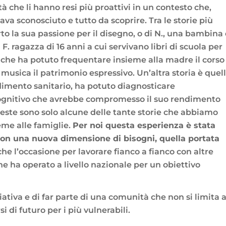
tà che li hanno resi più proattivi in un contesto che,
tava sconosciuto e tutto da scoprire. Tra le storie più
erto la sua passione per il disegno, o di N., una bambina 
F. ragazza di 16 anni a cui servivano libri di scuola per
ni che ha potuto frequentare insieme alla madre il corso
 musica il patrimonio espressivo. Un’altra storia è quel
dimento sanitario, ha potuto diagnosticare
ognitivo che avrebbe compromesso il suo rendimento
ste sono solo alcune delle tante storie che abbiamo
ieme alle famiglie.
Per noi questa esperienza è stata
con una nuova dimensione di bisogni, quella portata
che l’occasione per lavorare fianco a fianco con altre
che ha operato a livello nazionale per un obiettivo
ziativa e di far parte di una comunità che non si limita 
i di futuro per i più vulnerabili.