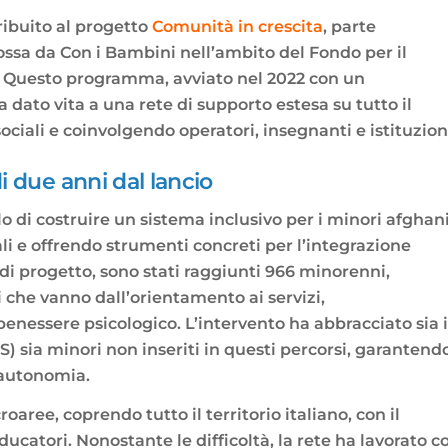
ribuito al progetto
Comunità in crescita
, parte
ossa da Con i Bambini nell’ambito del Fondo per il
e. Questo programma, avviato nel 2022 con un
a dato vita a una rete di supporto estesa su tutto il
ociali e coinvolgendo operatori, insegnanti e istituzion
i due anni dal lancio
lo di costruire un sistema inclusivo per i minori afghan
riali e offrendo strumenti concreti per l’integrazione
 di progetto, sono stati raggiunti 966 minorenni,
ni che vanno dall’orientamento ai servizi,
benessere psicologico. L’intervento ha abbracciato sia i
S) sia minori non inseriti in questi percorsi, garantend
’autonomia.
oaree, coprendo tutto il territorio italiano, con il
catori. Nonostante le difficoltà, la rete ha lavorato c