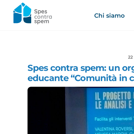
Skip
to
Chi siamo
content
22
Spes contra spem: un org
educante “Comunità in c