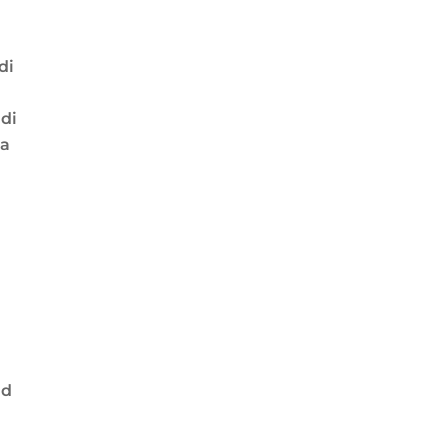
di
 di
la
ad