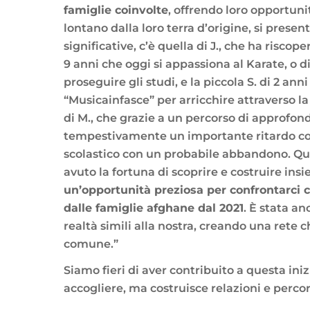
famiglie coinvolte
, offrendo loro opportuni
lontano dalla loro terra d’origine, si presen
significative, c’è quella di J., che ha riscop
9 anni che oggi si appassiona al Karate, o di 
proseguire gli studi, e la piccola S. di 2 an
“Musicainfasce” per arricchire attraverso la
di M., che grazie a un percorso di approfon
tempestivamente un importante ritardo c
scolastico con un probabile abbandono. Que
avuto la fortuna di scoprire e costruire ins
un’opportunità preziosa per confrontarci 
dalle famiglie afghane dal 2021
. È stata an
realtà simili alla nostra, creando una rete 
comune.”
Siamo fieri di aver contribuito a questa ini
accogliere, ma costruisce relazioni e percors