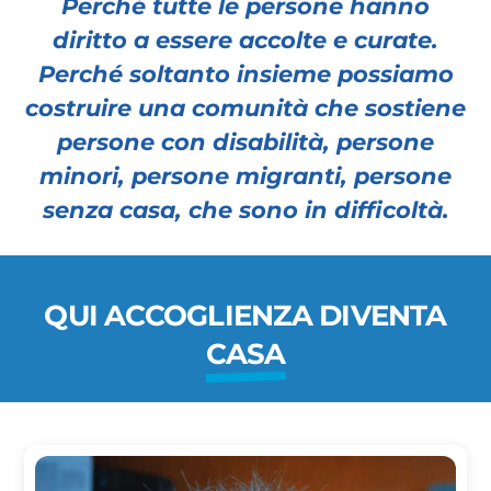
Perché tutte le persone hanno
diritto a essere accolte e curate.
Perché soltanto insieme possiamo
costruire una comunità che sostiene
persone con disabilità, persone
minori, persone migranti, persone
senza casa, che sono in difficoltà.
QUI ACCOGLIENZA DIVENTA
CASA