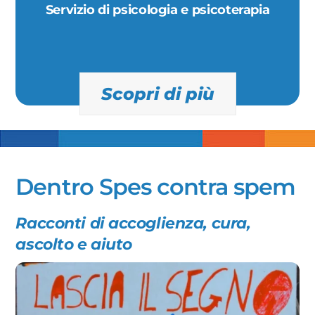
Servizio di psicologia e psicoterapia
Scopri di più
Dentro Spes contra spem
Racconti di accoglienza, cura,
ascolto e aiuto